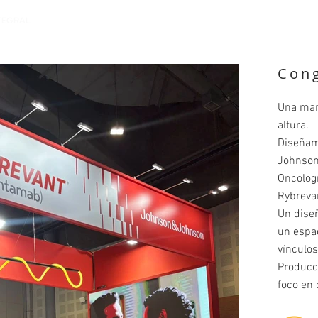
TEGRAL
Con
Una mar
altura.
Diseñam
Johnson
Oncologí
Rybreva
Un diseñ
un espac
vínculos
Producci
foco en 