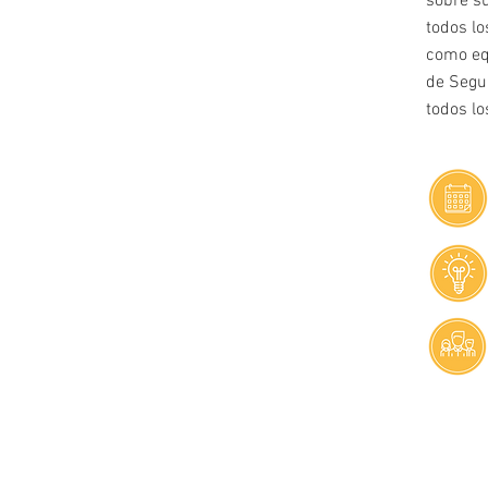
sobre su
todos lo
como eq
de Segu
todos l