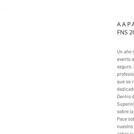
TEGRAL
AAP
FNS 2
Un año 
evento a
seguro. 
profesio
que se 
dedicad
Dentro d
Superin
sobre la
Pace so
nuestro 